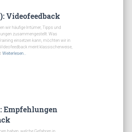
I): Videofeedback
en wir häufige Irrtümer, Tipps und
ldungen zusammengestellt. Was
raining einsetzen kann, möchten wir in
? Videofeedback meint klassischerweise,
t
Weiterlesen…
I): Empfehlungen
ack
ehen haben, welche Gefahren in