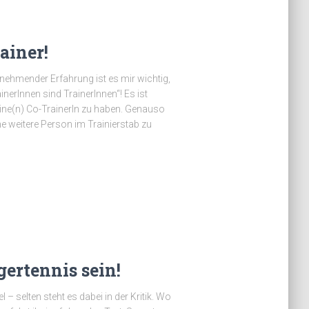
ainer!
unehmender Erfahrung ist es mir wichtig,
nerInnen sind TrainerInnen“! Es ist
 eine(n) Co-TrainerIn zu haben. Genauso
ine weitere Person im Trainierstab zu
ertennis sein!
– selten steht es dabei in der Kritik. Wo