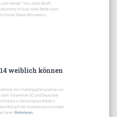
, tolle Hände!“. Von Justin Wolff,
 bekomme ich bzw. mein Athlet solch
 Woche bei Stelian Moculescu
U14 weiblich können
inerInnen ihre Trainingsphilosophien vor.
h beim Schweriner SC und Deutscher
 Einblick in die komplexe Arbeit in
ntwicklung In der Ausbildung von jungen
uf einer
Weiterlesen…