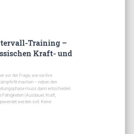
tervall-Training –
assischen Kraft- und
r vor der Frage, wie sie ihre
kämpfe fit machen – neben den
bereitungsphase muss dann entschieden
le Fähigkeiten (Ausdauer, Kraft,
fgewendet werden soll. Keine