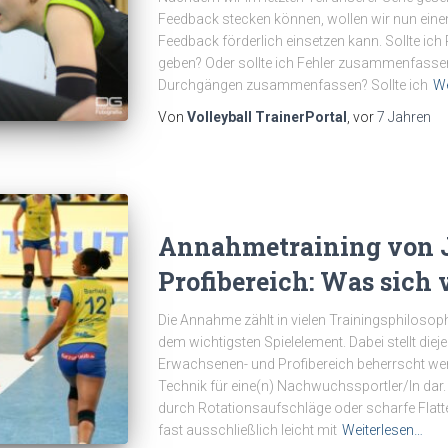
Feedback stecken können, wollen wir nun eine
Feedback förderlich einsetzen kann. Sollte ic
geben? Oder sollte ich Fehler zusammenfasse
Durchgängen zusammenfassen? Sollte ich
We
Von
Volleyball TrainerPortal
, vor
7 Jahren
Annahmetraining von J
Profibereich: Was sich 
Die Annahme zählt in vielen Trainingsphilosoph
dem wichtigsten Spielelement. Dabei stellt die
Erwachsenen- und Profibereich beherrscht we
Technik für eine(n) Nachwuchssportler/In da
durch Rotationsaufschläge oder scharfe Flat
fast ausschließlich leicht mit
Weiterlesen…