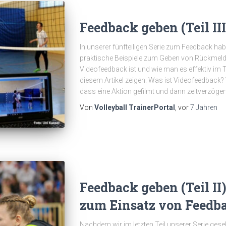
Feedback geben (Teil II
In unserer fünfteiligen Serie zum Feedback hab
praktische Beispiele zum Geben von Rückme
Videofeedback ist und wie man es effektiv im T
diesem Artikel zeigen. Was ist Videofeedback
dass eine Aktion gefilmt und dann zeitverzöger
Von
Volleyball TrainerPortal
, vor
7 Jahren
Feedback geben (Teil I
zum Einsatz von Feedb
Nachdem wir im letzten Teil unserer Serie ges