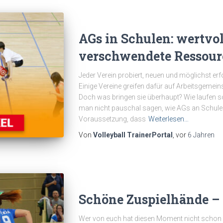
AGs in Schulen: wertvol
verschwendete Ressour
Jeder Verein probiert, neuen und möglichst e
Einige Vereine greifen dafür auf Arbeitsgemei
Doch was bringen sie überhaupt? Wie laufen so
man nicht pauschal sagen, wie AGs an Schulen o
Voraussetzung, dass
Weiterlesen…
Von
Volleyball TrainerPortal
, vor
6 Jahren
Schöne Zuspielhände – 
Wer von euch hat diesen Moment nicht schon erl