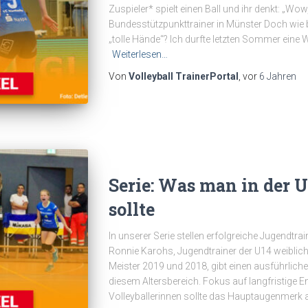
Zuspieler* spielt einen Ball und ihr denkt: „Wow
Bundesstützpunkttrainer in Münster Doch wie
„tolle Hände“? Ich durfte letzten Sommer eine
Weiterlesen…
Von
Volleyball TrainerPortal
, vor
6 Jahren
Serie: Was man in der 
sollte
In unserer Serie stellen erfolgreiche Jugendtra
Ronnie Karohs, Jugendtrainer der U14 weiblic
Meister 2019 und 2018, gibt einen ausführlichen
diesem Altersbereich. Fokus auf langfristige E
Volleyballerinnen sollte das Hauptaugenmerk a