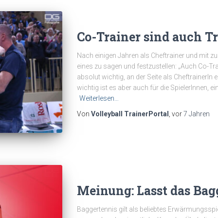
Co-Trainer sind auch Tr
Nach einigen Jahren als Cheftrainer und mit z
eines zu sagen und festzustellen: „Auch Co-Trai
absolut wichtig, an der Seite als CheftrainerIn
wichtig ist es aber auch für die SpielerInnen, e
Weiterlesen…
Von
Volleyball TrainerPortal
, vor
7 Jahren
Meinung: Lasst das Bagg
Baggertennis gilt als beliebtes Erwärmungsspiel 