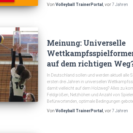
Von
Volleyball TrainerPortal
, vor
7 Jahren
Meinung: Universelle
Wettkampfsspielformen
auf dem richtigen Weg
In Deutschland sollen und werden aktuell alle 
ersten drei Jahren in universellen Wettkampfs
damit vielleicht auf dem Holzweg? Alles zu kom
Feldgrößen, Netzhöhen und Anzahl von Spieler
Befürwortenden, optimale Bedingungen gebote
Von
Volleyball TrainerPortal
, vor
7 Jahren