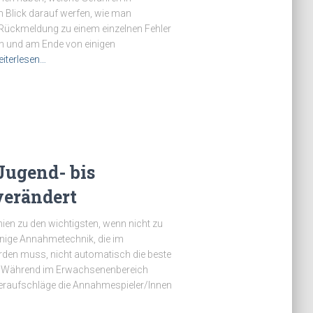
n Blick darauf werfen, wie man
h Rückmeldung zu einem einzelnen Fehler
n und am Ende von einigen
iterlesen…
ugend- bis
verändert
ien zu den wichtigsten, wenn nicht zu
jenige Annahmetechnik, die im
rden muss, nicht automatisch die beste
r. Während im Erwachsenenbereich
teraufschläge die Annahmespieler/Innen