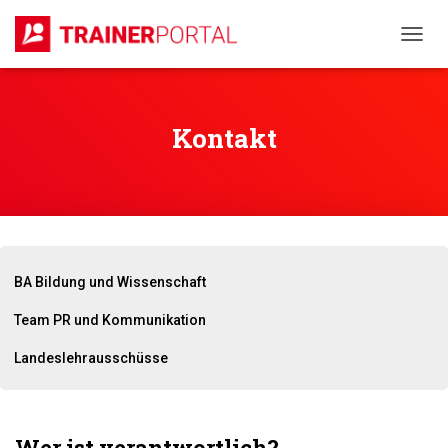
N
A
V
I
G
Kontakt
A
T
I
O
N
U
M
S
BA Bildung und Wissenschaft
C
H
Team PR und Kommunikation
A
L
Landeslehrausschüsse
T
E
N
Wer ist verantwortlich?