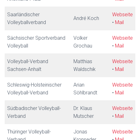
Saarländischer
Webseite
André Koch
Volleyballverband
•
Mail
Sächsischer Sportverband
Volker
Webseite
Volleyball
Grochau
•
Mail
Volleyball-Verband
Matthias
Webseite
Sachsen-Anhalt
Waldschik
•
Mail
Schleswig-Holsteinischer
Arian
Webseite
Volleyball-Verband
Söhlbrandt
•
Mail
Südbadischer Volleyball-
Dr. Klaus
Webseite
Verband
Mutscher
•
Mail
Thüringer Volleyball-
Jonas
Webseite
Verband
Kronseder
•
Mail