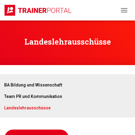
N
A
V
I
G
Landeslehrausschüsse
A
T
I
O
N
U
M
S
BA Bildung und Wissenschaft
C
H
Team PR und Kommunikation
A
L
Landeslehrausschüsse
T
E
N