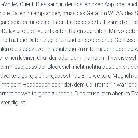
taVolley Client. Dies kann in der kostenlosen App oder au
 die Daten zu empfangen, muss das Gerät im WLAN des Sc
angsdaten für diese Daten. Ist beides erfüllt, kann die Tra
 Delay und die live erfassten Daten zugreifen. Mit vorgefe
hnell auf die Daten zugreifen und entsprechende Schlüsse 
hlen die subjektive Einschätzung zu untermauern oder zu w
er einen kleinen Chat der oder dem Trainer:in Hinweise sc
enntnisse, dass der Block sich nicht richtig positioniert 
dverteidigung sich angepasst hat. Eine weitere Möglichkei
 mit dem Headcoach oder der/dem Co-Trainer:in während d
formationsweitergabe zu reden. Dies muss man aber im Tr
wendig ist.