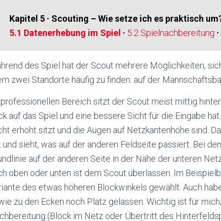
Kapitel 5
·
Scouting – Wie setze ich es praktisch um
5.1 Datenerhebung im Spiel
·
5.2 Spielnachbereitung
·
rend des Spiel hat der Scout mehrere Möglichkeiten, sich 
em zwei Standorte häufig zu finden: auf der Mannschaftsba
professionellen Bereich sitzt der Scout meist mittig hinte
ck auf das Spiel und eine bessere Sicht für die Eingabe ha
cht erhöht sitzt und die Augen auf Netzkantenhöhe sind. D
 und sieht, was auf der anderen Feldseite passiert. Bei de
ndlinie auf der anderen Seite in der Nähe der unteren Netz
h oben oder unten ist dem Scout überlassen. Im Beispielbi
riante des etwas höheren Blockwinkels gewählt. Auch habe 
ie zu den Ecken noch Platz gelassen. Wichtig ist für mich,
hbereitung (Block im Netz oder Übertritt des Hinterfeldsp