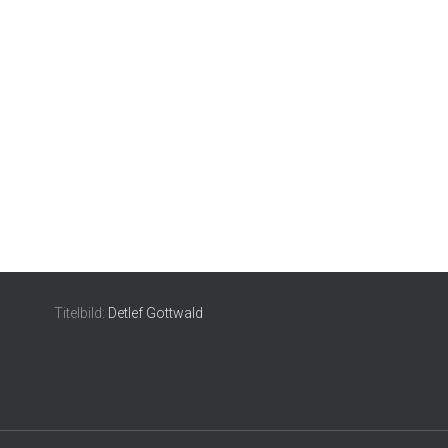
Titelbild:
Detlef Gottwald