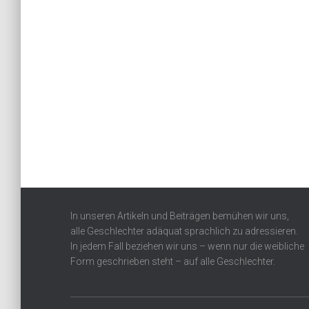
In unseren Artikeln und Beiträgen bemühen wir uns,
alle Geschlechter adäquat sprachlich zu adressieren.
In jedem Fall beziehen wir uns – wenn nur die weibliche
Form geschrieben steht – auf alle Geschlechter.