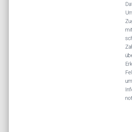
Da
Um
Zug
mit
sc
Za
üb
Erk
Fel
um
In
not