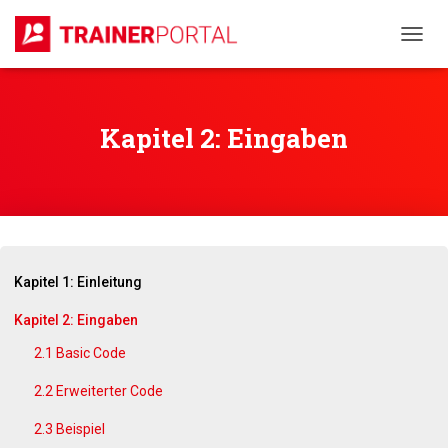
N
A
V
I
G
Kapitel 2: Eingaben
A
T
I
O
N
U
M
S
Kapitel 1: Einleitung
C
H
Kapitel 2: Eingaben
A
2.1 Basic Code
L
T
2.2 Erweiterter Code
E
N
2.3 Beispiel