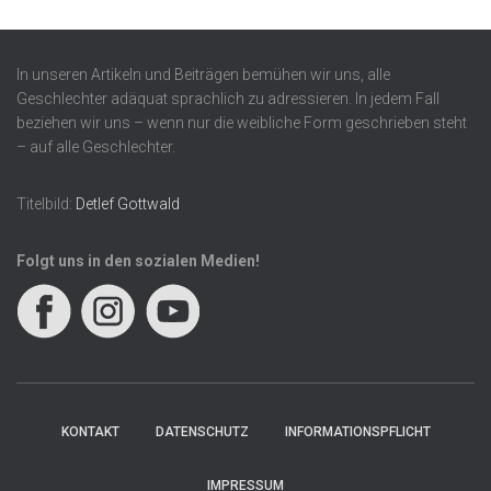
In unseren Artikeln und Beiträgen bemühen wir uns, alle
Geschlechter adäquat sprachlich zu adressieren. In jedem Fall
beziehen wir uns – wenn nur die weibliche Form geschrieben steht
– auf alle Geschlechter.
Titelbild:
Detlef Gottwald
Folgt uns in den sozialen Medien!
KONTAKT
DATENSCHUTZ
INFORMATIONSPFLICHT
IMPRESSUM