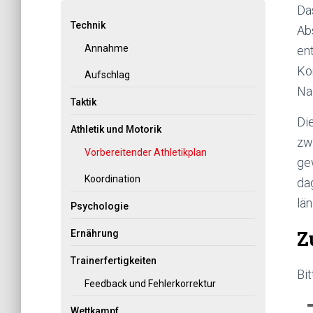
Da
Technik
Abs
Annahme
en
Ko
Aufschlag
Na
Taktik
Die
Athletik und Motorik
zw
Vorbereitender Athletikplan
ge
Koordination
da
län
Psychologie
Z
Ernährung
Trainerfertigkeiten
Bit
Feedback und Fehlerkorrektur
Wettkampf