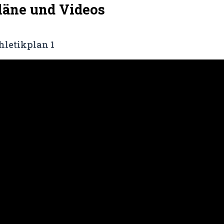
läne und Videos
hletikplan 1