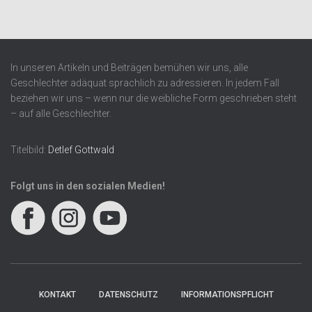
In unseren Artikeln und Beiträgen bemühen wir uns, alle
Geschlechter adäquat sprachlich zu adressieren. In jedem Fall
beziehen wir uns – wenn nur die weibliche Form geschrieben steht
– auf alle Geschlechter.
Titelbild:
Detlef Gottwald
Folgt uns in den sozialen Medien!
KONTAKT
DATENSCHUTZ
INFORMATIONSPFLICHT