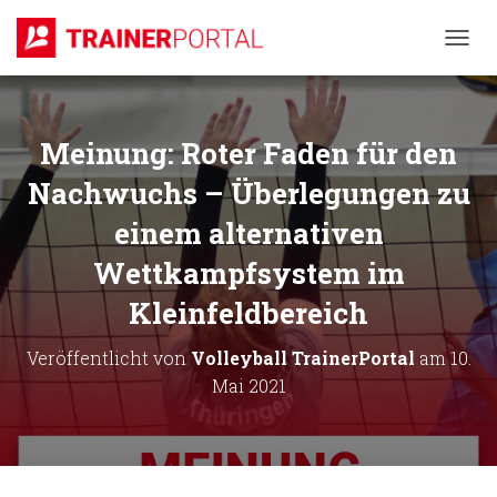
N
A
V
I
G
Meinung: Roter Faden für den
A
T
Nachwuchs – Überlegungen zu
I
einem alternativen
O
N
Wettkampfsystem im
U
M
Kleinfeldbereich
S
C
H
Veröffentlicht von
Volleyball TrainerPortal
am
10.
A
Mai 2021
L
T
E
N