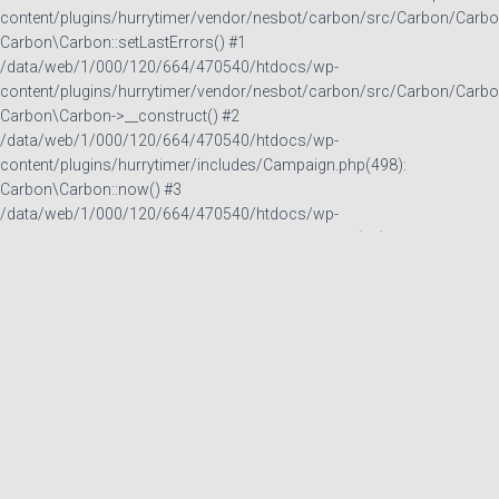
content/plugins/hurrytimer/vendor/nesbot/carbon/src/Carbon/Carbo
Carbon\Carbon::setLastErrors() #1
/data/web/1/000/120/664/470540/htdocs/wp-
content/plugins/hurrytimer/vendor/nesbot/carbon/src/Carbon/Carbo
Carbon\Carbon->__construct() #2
/data/web/1/000/120/664/470540/htdocs/wp-
content/plugins/hurrytimer/includes/Campaign.php(498):
Carbon\Carbon::now() #3
/data/web/1/000/120/664/470540/htdocs/wp-
content/plugins/hurrytimer/includes/Frontend.php(97):
Hurrytimer\Campaign->__construct() #4
/data/web/1/000/120/664/470540/htdocs/wp-includes/class-wp-
hook.php(303): Hurrytimer\Frontend->run_in_background() #5
/data/web/1/000/120/664/470540/htdocs/wp-includes/class-wp-
hook.php(327): WP_Hook->apply_filters() #6
/data/web/1/000/120/664/470540/htdocs/wp-
includes/plugin.php(470): WP_Hook->do_action() #7
/data/web/1/000/120/664/470540/htdocs/wp-includes/general-
template.php(3031): do_action() #8
/data/web/1/000/120/664/470540/htdocs/wp-