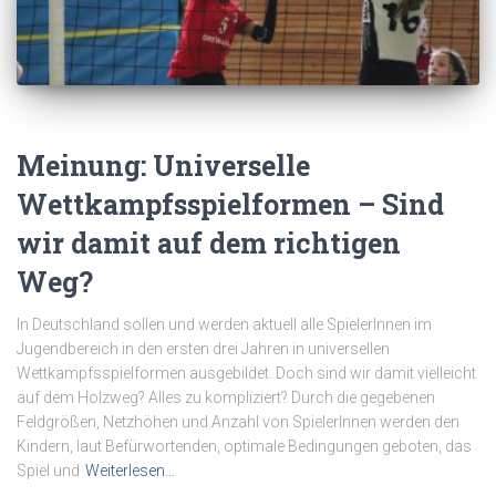
Meinung: Universelle
Wettkampfsspielformen – Sind
wir damit auf dem richtigen
Weg?
In Deutschland sollen und werden aktuell alle SpielerInnen im
Jugendbereich in den ersten drei Jahren in universellen
Wettkampfsspielformen ausgebildet. Doch sind wir damit vielleicht
auf dem Holzweg? Alles zu kompliziert? Durch die gegebenen
Feldgrößen, Netzhöhen und Anzahl von SpielerInnen werden den
Kindern, laut Befürwortenden, optimale Bedingungen geboten, das
Spiel und
Weiterlesen…