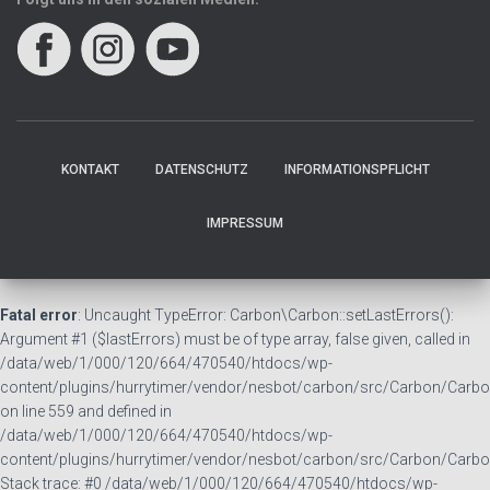
KONTAKT
DATENSCHUTZ
INFORMATIONSPFLICHT
IMPRESSUM
Fatal error
: Uncaught TypeError: Carbon\Carbon::setLastErrors():
Argument #1 ($lastErrors) must be of type array, false given, called in
/data/web/1/000/120/664/470540/htdocs/wp-
content/plugins/hurrytimer/vendor/nesbot/carbon/src/Carbon/Carbo
on line 559 and defined in
/data/web/1/000/120/664/470540/htdocs/wp-
content/plugins/hurrytimer/vendor/nesbot/carbon/src/Carbon/Carbo
Stack trace: #0 /data/web/1/000/120/664/470540/htdocs/wp-