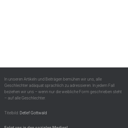
In unseren Artikeln und Beiträgen bemühen wir uns, alle
Geschlechter adäquat sprachlich zu adressieren. In jedem Fall
beziehen wir uns – wenn nur die weibliche Form geschrieben steht
– auf alle Geschlechter.
Titelbild:
Detlef Gottwald
Folgt uns in den sozialen Medien!