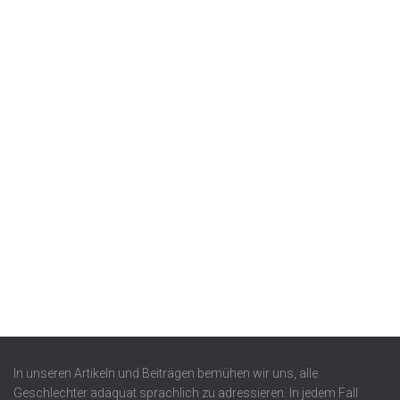
In unseren Artikeln und Beiträgen bemühen wir uns, alle
Geschlechter adäquat sprachlich zu adressieren. In jedem Fall