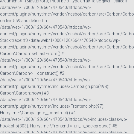
Argument #1 ($lastErrors) must be of type array, false given, called in
/data/web/1/000/120/664/470540/htdocs/wp-
content/plugins/hurrytimer/vendor/nesbot/carbon/src/Carbon/Carbo
on line 559 and defined in
/data/web/1/000/120/664/470540/htdocs/wp-
content/plugins/hurrytimer/vendor/nesbot/carbon/src/Carbon/Carbo
Stack trace: #0 /data/web/1/000/120/664/470540/htdocs/wp-
content/plugins/hurrytimer/vendor/nesbot/carbon/src/Carbon/Carbo
Carbon\Carbon::setLastErrors() #1
/data/web/1/000/120/664/470540/htdocs/wp-
content/plugins/hurrytimer/vendor/nesbot/carbon/src/Carbon/Carbo
Carbon\Carbon->__construct() #2
/data/web/1/000/120/664/470540/htdocs/wp-
content/plugins/hurrytimer/includes/Campaign.php(498):
Carbon\Carbon::now() #3
/data/web/1/000/120/664/470540/htdocs/wp-
content/plugins/hurrytimer/includes/Frontend.php(97):
Hurrytimer\Campaign->__construct() #4
/data/web/1/000/120/664/470540/htdocs/wp-includes/class-wp-
hook.php(303): Hurrytimer\Frontend->run_in_background() #5
/data/web/1/000/120/664/470540/htdocs/wp-includes/class-wp-